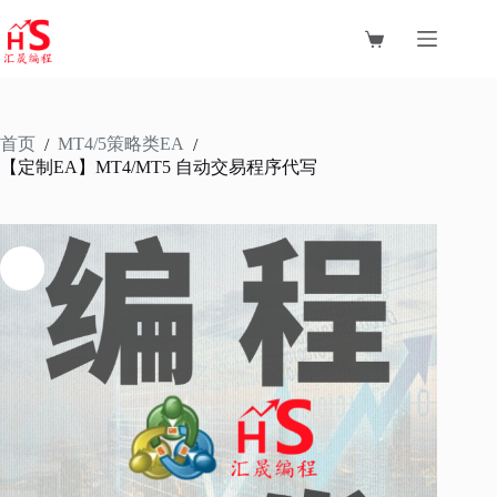
跳
至
购
内
物
容
车
首页
MT4/5策略类EA
/
/
【定制EA】MT4/MT5 自动交易程序代写