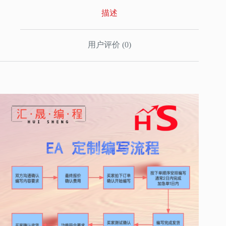
易
描述
程
序
代
写
用户评价 (0)
数
量