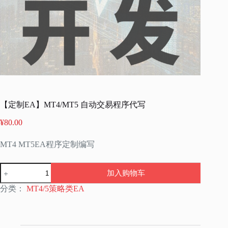
【定制EA】MT4/MT5 自动交易程序代写
¥
80.00
MT4 MT5EA程序定制编写
【定
加入购物车
制
EA】
分类：
MT4/5策略类EA
MT4/MT5
自
动
交