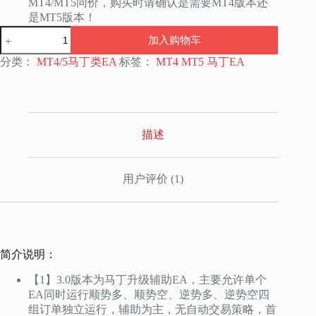
MT4/MT5同价，购买时请确认是需要MT4版本还
是MT5版本！
马
加入购物车
丁
加
分类：
MT4/5马丁类EA
标签：
MT4 MT5 马丁EA
仓
辅
助
系
统
描述
面
板
EA
3.0
用户评价 (1)
四
开
版
【MT4/MT5
EA】
简介说明：
可
定
【1】3.0版本为马丁升级辅助EA，主要允许单个
制
EA同时运行顺势多、顺势空、逆势多、逆势空四
内
组订单独立运行，辅助为主，无自动交易策略，首
容