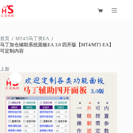
跳
至
购
内
物
容
车
首页
MT4/5马丁类EA
/
/
马丁加仓辅助系统面板EA 3.0 四开版【MT4/MT5 EA】
可定制内容
上新