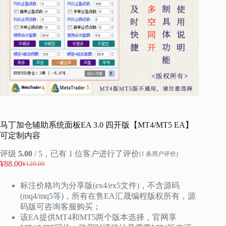
马丁加仓辅助系统面板EA 3.0 四开版【MT4/MT5 EA】
可定制内容
评级
5.00
/ 5，已有
1
位客户进行了评价
(
1
条用户评价)
¥
88.00
¥
120.00
原
当
价
前
标注价格均为分享版(ex4/ex5文件)，不含源码
为：
价
(mq4/mq5等)，所有在售EA汇晟编程版权所有，源
¥120.00。
格
码版可咨询客服购买；
为：
该EA提供MT4和MT5两个版本选择，官网享
¥88.00。