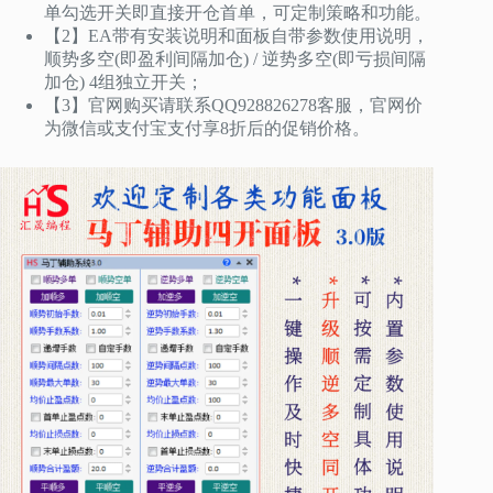
单勾选开关即直接开仓首单，可定制策略和功能。
数
量
【2】EA带有安装说明和面板自带参数使用说明，
顺势多空(即盈利间隔加仓) / 逆势多空(即亏损间隔
加仓) 4组独立开关；
【3】官网购买请联系QQ928826278客服，官网价
为微信或支付宝支付享8折后的促销价格。